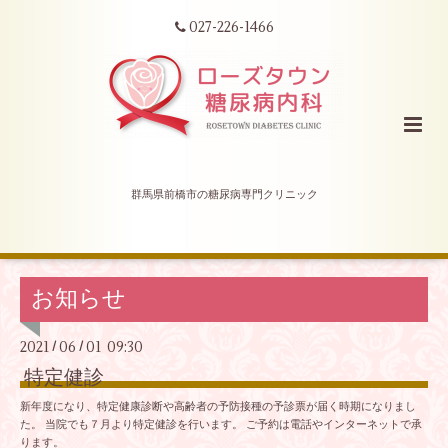
027-226-1466
群馬県前橋市の糖尿病専門クリニック
お知らせ
2021
06
01 09:30
/
/
特定健診
新年度になり、特定健康診断や高齢者の予防接種の予診票が届く時期になりまし
た。 当院でも７月より特定健診を行います。 ご予約は電話やインターネットで承
ります。